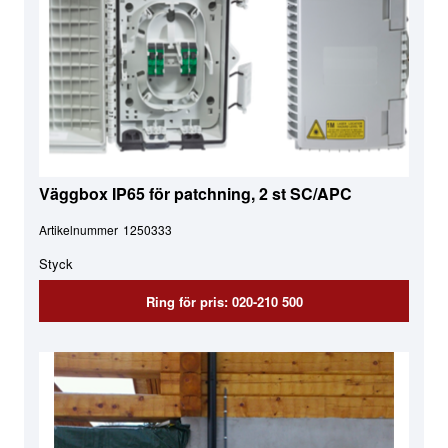
Väggbox IP65 för patchning, 2 st SC/APC
Artikelnummer
1250333
Styck
Ring för pris: 020-210 500