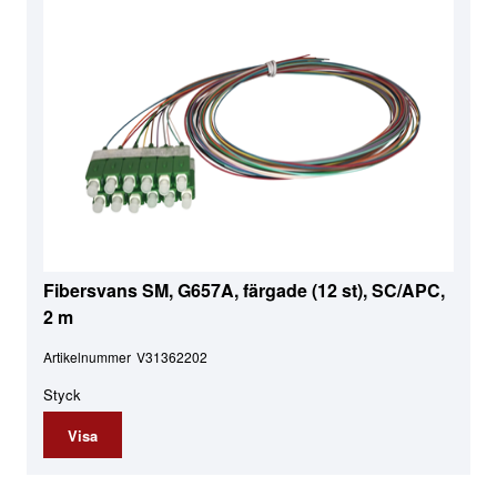
Fibersvans SM, G657A, färgade (12 st), SC/APC,
2 m
Artikelnummer
V31362202
Styck
Visa