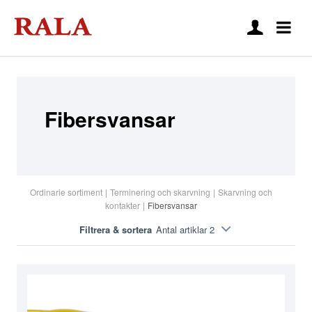
Fibersvansar
Ordinarie sortiment
|
Terminering och skarvning
|
Skarvning och
kontakter
|
Fibersvansar
Filtrera & sortera
Antal artiklar 2