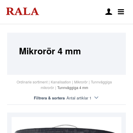
Mikrorör 4 mm
Ordinarie sortiment
|
Kanalisation
|
Mikrorör
|
Tunnväggiga
mikrorör
|
Tunnväggiga 4 mm
Filtrera & sortera
Antal artiklar 1