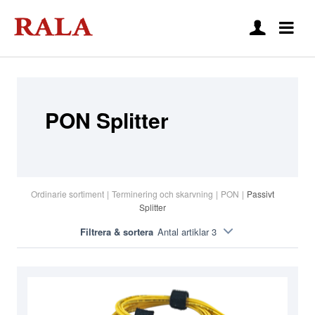
PON Splitter
Ordinarie sortiment
|
Terminering och skarvning
|
PON
|
Passivt
Splitter
Filtrera & sortera
Antal artiklar 3