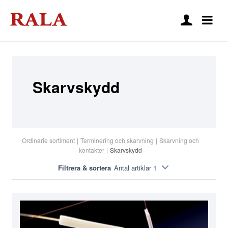
Skarvskydd
Ordinarie sortiment
|
Terminering och skarvning
|
Skarvning och
kontakter
|
Skarvskydd
Filtrera & sortera
Antal artiklar 1