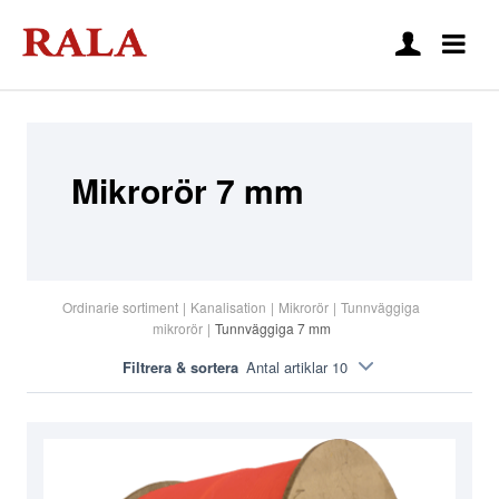
Mikrorör 7 mm
Ordinarie sortiment
|
Kanalisation
|
Mikrorör
|
Tunnväggiga
mikrorör
|
Tunnväggiga 7 mm
Filtrera & sortera
Antal artiklar 10