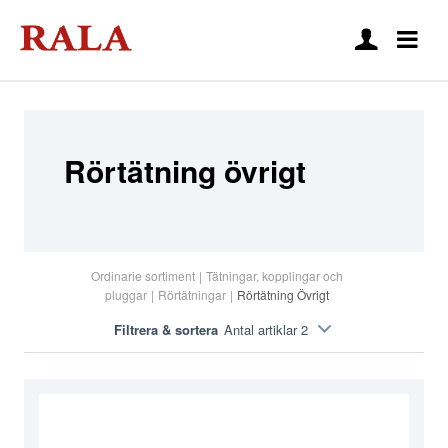
Rörtätning övrigt
Ordinarie sortiment
|
Tätningar, kopplingar och
pluggar
|
Rörtätningar
|
Rörtätning Övrigt
Filtrera & sortera
Antal artiklar 2