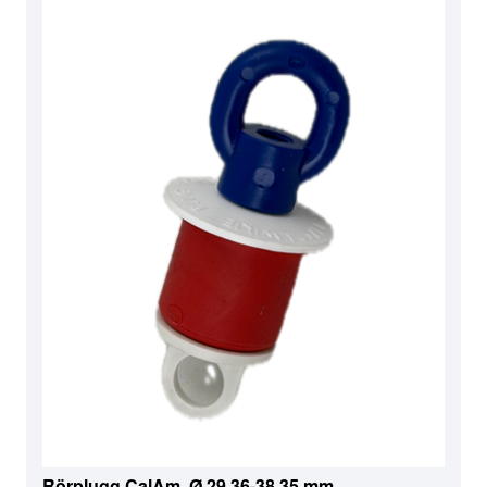
Rörplugg CalAm, Ø 29,36-38,35 mm