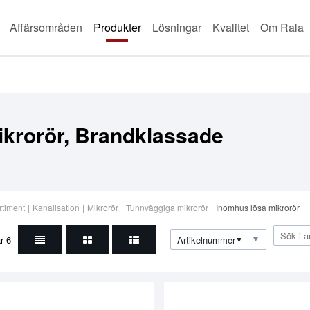
Affärsområden
Produkter
Lösningar
Kvalitet
Om Rala
ikrorör, Brandklassade
rtiment
|
Kanalisation
|
Mikrorör
|
Tunnväggiga mikrorör
|
Inomhus lösa mikrorör
ar
6
Artikelnummer