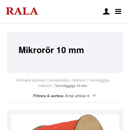
Mikrorör 10 mm
Ordinarie sortiment
|
Kanalisation
|
Mikrorör
|
Tunnväggiga
mikrorör
|
Tunnväggiga 10 mm
Filtrera & sortera
Antal artiklar 6