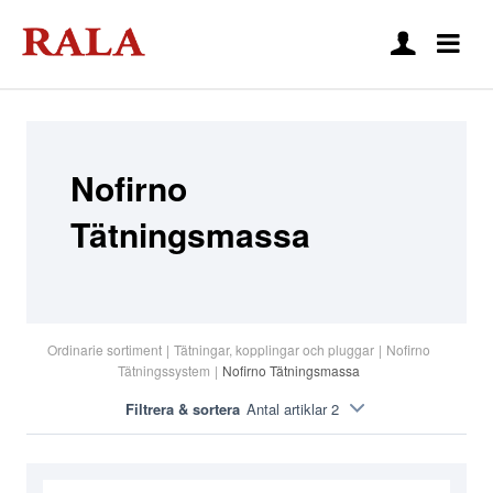
Nofirno
Tätningsmassa
Ordinarie sortiment
|
Tätningar, kopplingar och pluggar
|
Nofirno
Tätningssystem
|
Nofirno Tätningsmassa
Filtrera & sortera
Antal artiklar 2