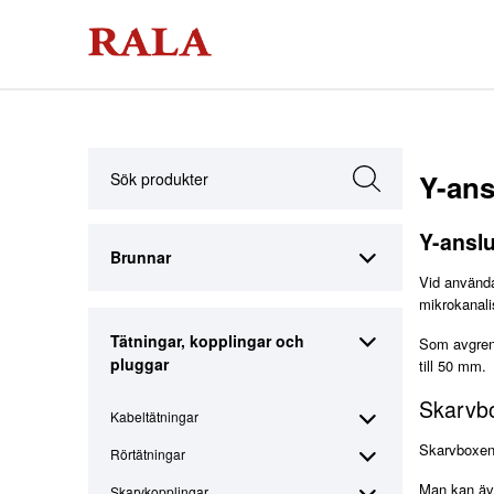
Y-ans
Y-ansl
Brunnar
Vid använda
mikrokanali
Tätningar, kopplingar och
Som avgreni
pluggar
till 50 mm.
Skarvbo
Kabeltätningar
Skarvboxen 
Rörtätningar
Man kan äve
Skarvkopplingar