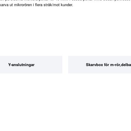
karva ut mikrorören i flera stråk/mot kunder.
Y-anslutningar
Skarvbox för m-rör,delba