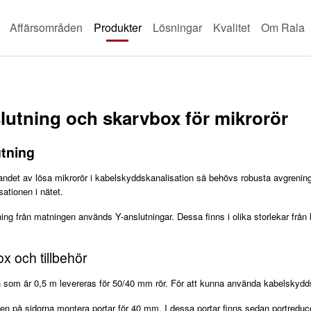
Affärsområden
Produkter
Lösningar
Kvalitet
Om Rala
lutning och skarvbox för mikrorör
utning
ndet av lösa mikrorör i kabelskyddskanalisation så behövs robusta avgreningar 
sationen i nätet.
ng från matningen används Y-anslutningar. Dessa finns i olika storlekar från
x och tillbehör
som är 0,5 m levereras för 50/40 mm rör. För att kunna använda kabelskyddsr
n på sidorna montera portar för 40 mm. I dessa portar finns sedan portreduce