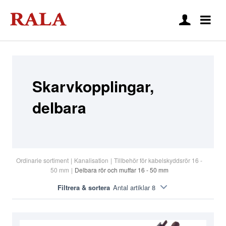
Skarvkopplingar,
delbara
Ordinarie sortiment
|
Kanalisation
|
Tillbehör för kabelskyddsrör 16 -
50 mm
|
Delbara rör och muffar 16 - 50 mm
Filtrera & sortera
Antal artiklar 8