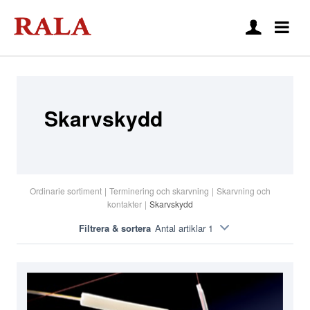
Skarvskydd
Ordinarie sortiment
|
Terminering och skarvning
|
Skarvning och
kontakter
|
Skarvskydd
Filtrera & sortera
Antal artiklar 1