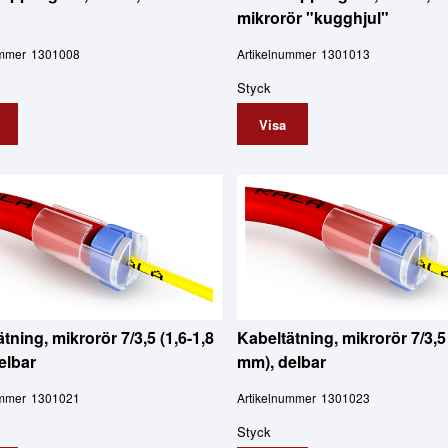
mikrorör "kugghjul"
ummer
1301008
Artikelnummer
1301013
Styck
Visa
tning, mikrorör 7/3,5 (1,6-1,8
Kabeltätning, mikrorör 7/3,5 
elbar
mm), delbar
ummer
1301021
Artikelnummer
1301023
Styck