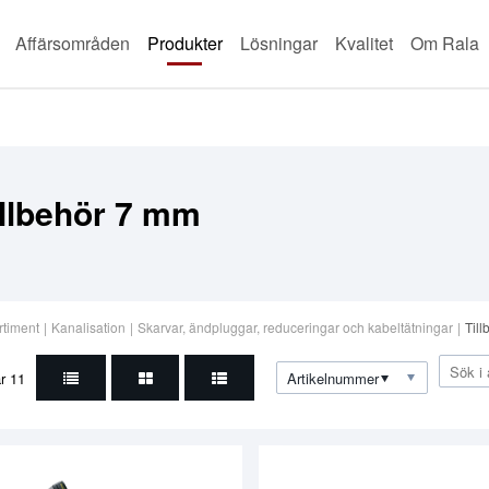
Affärsområden
Produkter
Lösningar
Kvalitet
Om Rala
illbehör 7 mm
rtiment
|
Kanalisation
|
Skarvar, ändpluggar, reduceringar och kabeltätningar
|
Til
ar
11
Artikelnummer