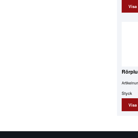
Visa
Rörplu
Artikeln
Styck
Visa