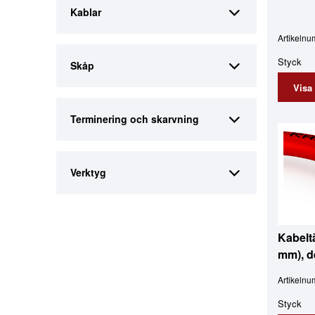
Kablar
Artikeln
Styck
Skåp
Visa
Terminering och skarvning
Verktyg
Kabeltä
mm), d
Artikeln
Styck