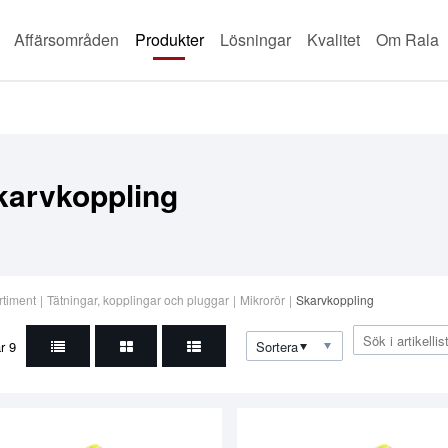
Affärsområden
Produkter
Lösningar
Kvalitet
Om Rala
karvkoppling
rtiment
|
Tätningar, kopplingar och pluggar
|
Mikrorör
|
Skarvkoppling
ar
9
Sortera