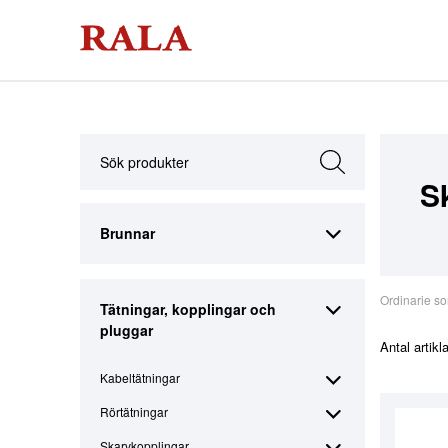
S
Brunnar
Ordinarie so
Tätningar, kopplingar och
pluggar
Antal artikl
Kabeltätningar
Rörtätningar
Skarvkopplingar