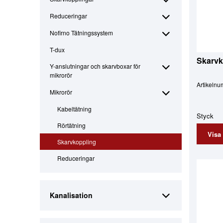
Reduceringar
Nofirno Tätningssystem
T-dux
Skarvk
Y-anslutningar och skarvboxar för
mikrorör
Artikeln
Mikrorör
Kabeltätning
Styck
Rörtätning
Visa
Skarvkoppling
Reduceringar
Kanalisation