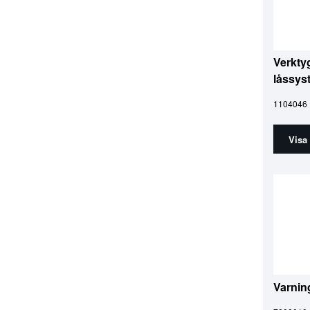
Verkty
låssys
1104046
Visa
Varnin