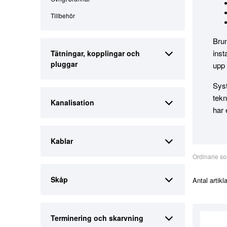
Tillbehör
Brun
inst
Tätningar, kopplingar och
pluggar
upp 
Syst
tekn
Kanalisation
har 
Kablar
Ordinarie so
Skåp
Antal artikl
Terminering och skarvning