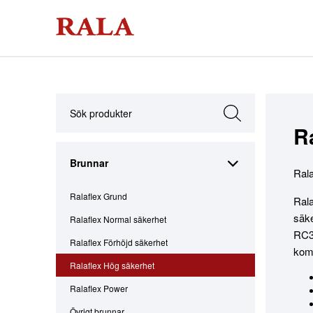
R
Brunnar
Rala
Ralaflex Grund
Rala
säke
Ralaflex Normal säkerhet
RC3-
Ralaflex Förhöjd säkerhet
komp
Ralaflex Hög säkerhet
Ralaflex Power
Övrigt brunnar