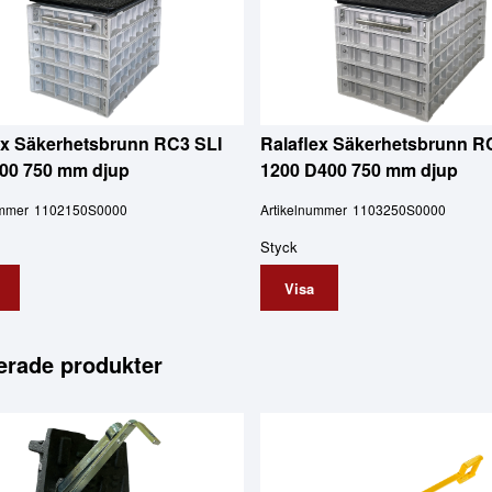
ex Säkerhetsbrunn RC3 SLI
Ralaflex Säkerhetsbrunn R
00 750 mm djup
1200 D400 750 mm djup
ummer
1102150S0000
Artikelnummer
1103250S0000
Styck
Visa
erade produkter