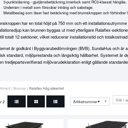
3-punktslåsning - gjutjärnsbetäckning,innerlock samt RC3-klassat hänglås.
Underram i metall som försvårar intrång och sabotage.
Metallbeslag som låser fast betäckning med brunnskroppen och förhindrar ly
nskroppen har en total höjd på 750 mm och ett installationsutrymme
allationsdjup kan brunnen byggas ut med ytterligare Ralaflex-sektioner.
till totalt 12 sektioner, vilket reducerar installationstid och totalkostnad
emet är godkänt i Byggvarubedömningen (BVB), SundaHus och är anpa
isk standard, miljöprestanda och långsiktig hållbarhet. Systemet är 
en tredjepartsverifierad miljövarudeklaration enligt gällande standarder
rtiment
|
Brunnar
|
Ralaflex Hög säkerhet
ar
2
Artikelnummer