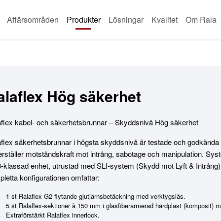
Affärsområden
Produkter
Lösningar
Kvalitet
Om Rala
alaflex Hög säkerhet
flex kabel- och säkerhetsbrunnar – Skyddsnivå Hög säkerhet
flex säkerhetsbrunnar i högsta skyddsnivå är testade och godkända 
rställer motståndskraft mot intrång, sabotage och manipulation. Sys
klassad enhet, utrustad med SLI-system (Skydd mot Lyft & Intrång) 
letta konfigurationen omfattar:
1 st Ralaflex G2 flytande gjutjärnsbetäckning med verktygslås.
5 st Ralaflex-sektioner à 150 mm i glasfiberarmerad härdplast (komposit) m
Extraförstärkt Ralaflex innerlock.