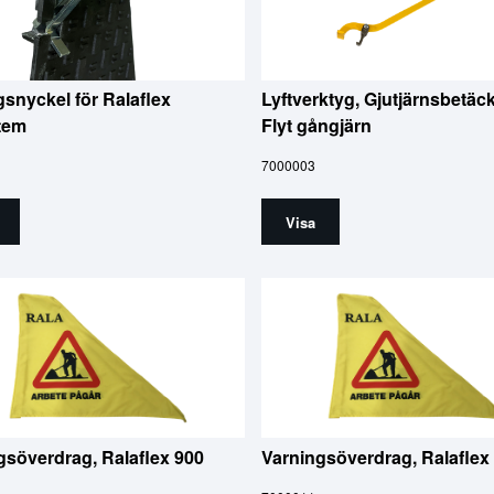
gsnyckel för Ralaflex
Lyftverktyg, Gjutjärnsbetäc
tem
Flyt gångjärn
7000003
Visa
gsöverdrag, Ralaflex 900
Varningsöverdrag, Ralaflex