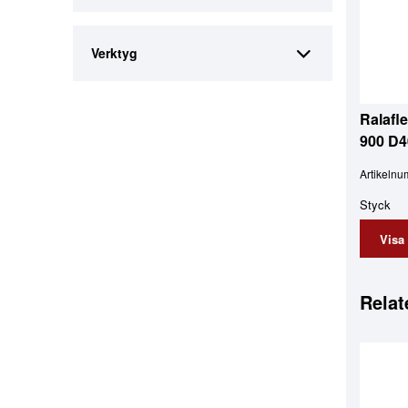
Verktyg
Ralafl
900 D4
Artikeln
Styck
Visa
Relat