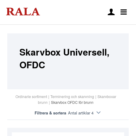
Skarvbox Universell,
OFDC
Ordinarie sortiment
|
Terminering och skarvning
|
Skarvboxar
brunn
|
Skarvbox OFDC för brunn
Filtrera & sortera
Antal artiklar 4