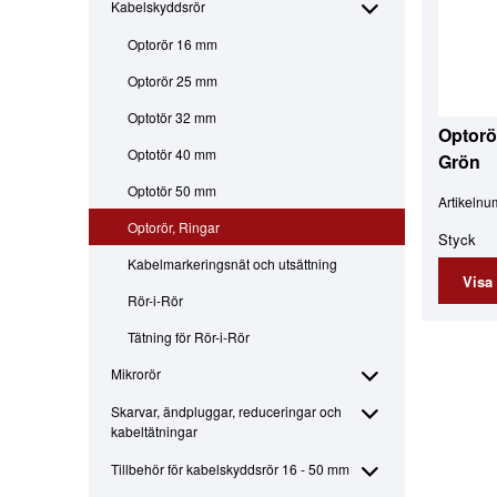
Kabelskyddsrör
Optorör 16 mm
Optorör 25 mm
Optotör 32 mm
Optorö
Optotör 40 mm
Grön
Optotör 50 mm
Artikeln
Optorör, Ringar
Styck
Kabelmarkeringsnät och utsättning
Visa
Rör-i-Rör
Tätning för Rör-i-Rör
Mikrorör
Skarvar, ändpluggar, reduceringar och
kabeltätningar
Tillbehör för kabelskyddsrör 16 - 50 mm