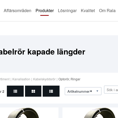
Affärsområden
Produkter
Lösningar
Kvalitet
Om Rala
abelrör kapade längder
rtiment
|
Kanalisation
|
Kabelskyddsrör
|
Optorör, Ringar
ar
2
Artikelnummer