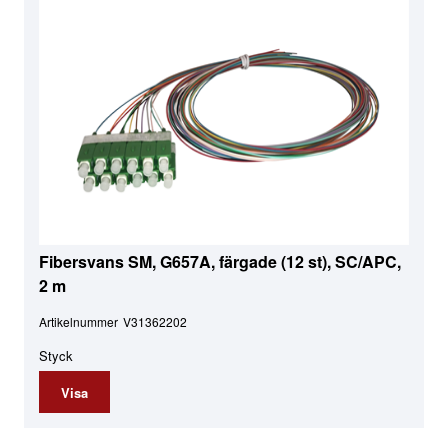
Fibersvans SM, G657A, färgade (12 st), SC/APC,
2 m
Artikelnummer
V31362202
Styck
Visa