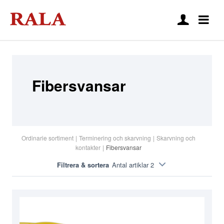
Fibersvansar
Ordinarie sortiment
|
Terminering och skarvning
|
Skarvning och
kontakter
|
Fibersvansar
Filtrera & sortera
Antal artiklar 2