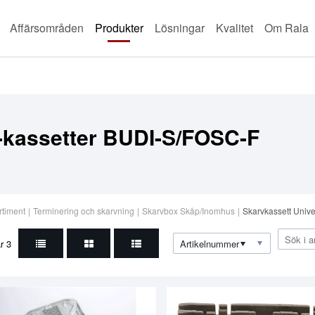
Affärsområden
Produkter
Lösningar
Kvalitet
Om Rala
-kassetter BUDI-S/FOSC-F
rtiment
|
Terminering och skarvning
|
Skarvbox Skåp/Inomhus
|
Skarvkassett Unive
ar
3
Artikelnummer