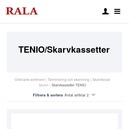
TENIO/Skarvkassetter
Ordinarie sortiment
|
Terminering och skarvning
|
Skarvboxar
brunn
|
Skarvkassetter TENIO
Filtrera & sortera
Antal artiklar 2