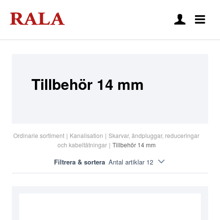
Tillbehör 14 mm
Ordinarie sortiment
|
Kanalisation
|
Skarvar, ändpluggar, reduceringar
och kabeltätningar
|
Tillbehör 14 mm
Filtrera & sortera
Antal artiklar 12