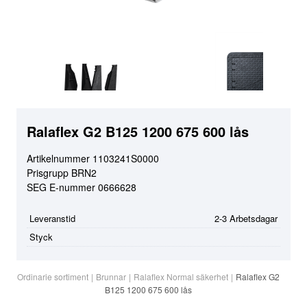
Ralaflex G2 B125 1200 675 600 lås
Artikelnummer
1103241S0000
Prisgrupp
BRN2
SEG E-nummer
0666628
Leveranstid
2-3 Arbetsdagar
Styck
Ordinarie sortiment
|
Brunnar
|
Ralaflex Normal säkerhet
|
Ralaflex G2
B125 1200 675 600 lås