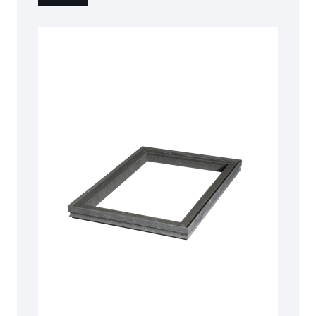
Enkel, snabb och
betongfri
installation
Kan monteras på existerande anläggning i drift
Kan
uppgraderas till högre skyddsnivå
Lock på gångjärn för trygg arbetsmiljö, står låst i öppnat
läge
Levereras som
färdigmonterad produkt eller i bulk
vid
större volymer