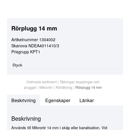
Rörplugg 14 mm
Artikelnummer
1304002
Skanova
NDEA4011410/3
Prisgrupp
KPT1
Styck
Ordinarie sortiment
|
Tätningar, kopplingar och
pluggar
|
Mikrorör
|
Rörtätning
|
Rörplugg 14 mm
Beskrivning
Egenskaper
Länkar
Beskrivning
Används till Mikrorör 14 mm i skåp eller kanalisation. Vid