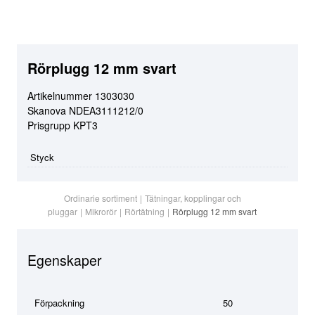
Rörplugg 12 mm svart
Artikelnummer
1303030
Skanova
NDEA3111212/0
Prisgrupp
KPT3
Styck
Ordinarie sortiment
|
Tätningar, kopplingar och
pluggar
|
Mikrorör
|
Rörtätning
|
Rörplugg 12 mm svart
Egenskaper
Förpackning
50