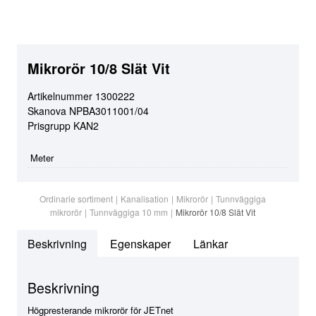
Mikrorör 10/8 Slät Vit
Artikelnummer
1300222
Skanova
NPBA3011001/04
Prisgrupp
KAN2
Meter
Ordinarie sortiment
|
Kanalisation
|
Mikrorör
|
Tunnväggiga
mikrorör
|
Tunnväggiga 10 mm
|
Mikrorör 10/8 Slät Vit
Beskrivning
Egenskaper
Länkar
Beskrivning
Högpresterande mikrorör för JETnet