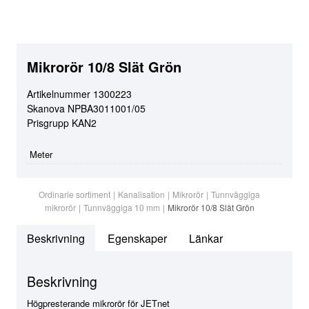
Mikrorör 10/8 Slät Grön
Artikelnummer
1300223
Skanova
NPBA3011001/05
Prisgrupp
KAN2
Meter
Ordinarie sortiment
|
Kanalisation
|
Mikrorör
|
Tunnväggiga
mikrorör
|
Tunnväggiga 10 mm
|
Mikrorör 10/8 Slät Grön
Beskrivning
Egenskaper
Länkar
Beskrivning
Högpresterande mikrorör för JETnet